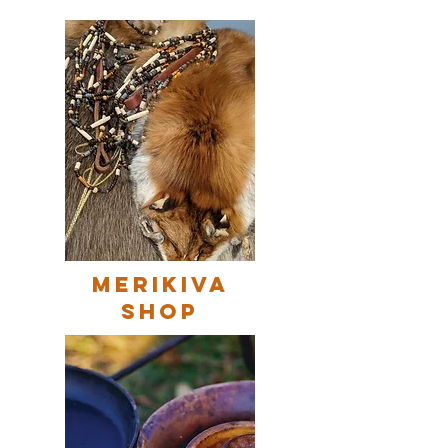
merikiva
shop